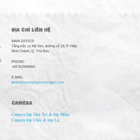
ĐỊA CHỈ LIÊN HỆ
MAIN OFFICE:
Tầng trệt, cc Mỹ Kim, đường số 19, P. Hiệp
P
Bình Chánh, Q. Thủ Đức
G
PHONE:
+84 912948464
E-MAIL:
2
lienhe@truongmamnonsaigon.com
CAMERA
Camera lớp Nhà Trẻ & lớp Mầm
Camera lớp Chồi & lớp Lá