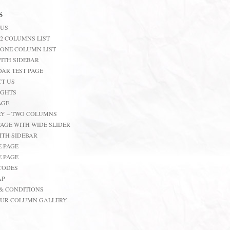
s
 US
 2 COLUMNS LIST
 ONE COLUMN LIST
ITH SIDEBAR
AR TEST PAGE
T US
IGHTS
AGE
Y – TWO COLUMNS
AGE WITH WIDE SLIDER
ITH SIDEBAR
 PAGE
 PAGE
CODES
AP
& CONDITIONS
OUR COLUMN GALLERY