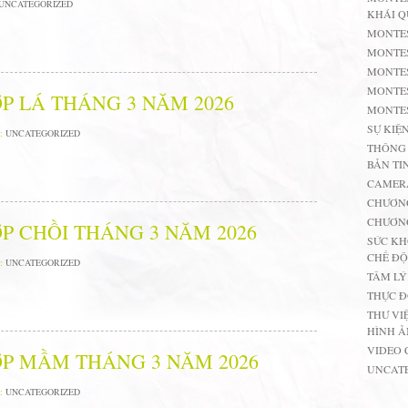
UNCATEGORIZED
KHÁI Q
MONTE
MONTE
MONTES
MONTES
P LÁ THÁNG 3 NĂM 2026
MONTES
SỰ KIỆ
:
UNCATEGORIZED
THÔNG 
BẢN TI
CAMER
CHƯƠN
CHƯƠNG
P CHỒI THÁNG 3 NĂM 2026
SỨC KH
CHẾ ĐỘ
:
UNCATEGORIZED
TÂM LÝ
THỰC 
THƯ VI
HÌNH 
VIDEO 
P MẦM THÁNG 3 NĂM 2026
UNCAT
:
UNCATEGORIZED