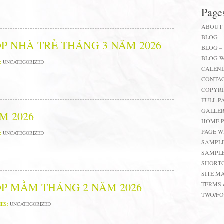
Page
ABOUT
BLOG –
P NHÀ TRẺ THÁNG 3 NĂM 2026
BLOG –
BLOG W
:
UNCATEGORIZED
CALEND
CONTAC
COPYR
FULL P
GALLER
M 2026
HOME P
PAGE W
:
UNCATEGORIZED
SAMPLE
SAMPLE
SHORT
SITE M
P MẦM THÁNG 2 NĂM 2026
TERMS 
TWO/F
IES:
UNCATEGORIZED