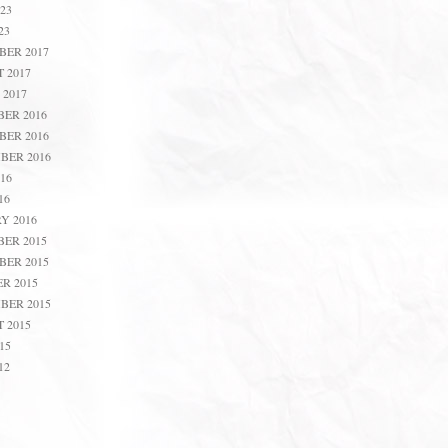
23
23
ER 2017
 2017
2017
ER 2016
ER 2016
BER 2016
16
16
Y 2016
ER 2015
ER 2015
R 2015
BER 2015
 2015
15
12