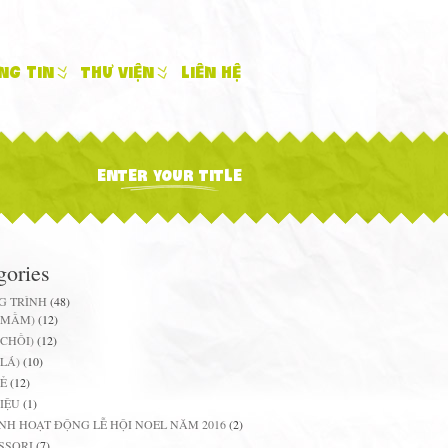
ng tin
Thư viện
Liên hệ
ENTER YOUR TITLE
gories
G TRÌNH
(48)
 (MẦM)
(12)
(CHỒI)
(12)
(LÁ)
(10)
Ẻ
(12)
HIỆU
(1)
NH HOẠT ĐỘNG LỄ HỘI NOEL NĂM 2016
(2)
SSORI
(7)