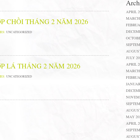
Arch
APRIL 2
MARCH 
P CHỒI THÁNG 2 NĂM 2026
FEBRUA
DECEMB
IES:
UNCATEGORIZED
OCTOBE
SEPTEM
AUGUST
JULY 20
P LÁ THÁNG 2 NĂM 2026
APRIL 2
MARCH 
IES:
UNCATEGORIZED
FEBRUA
JANUAR
DECEMB
NOVEMB
SEPTEM
AUGUST
MAY 20
APRIL 2
SEPTEM
AUGUST