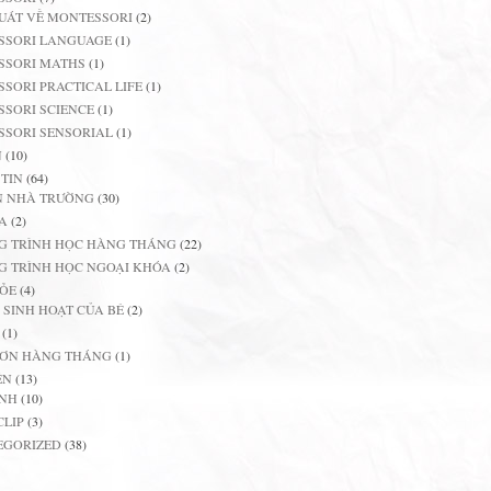
UÁT VỀ MONTESSORI
(2)
SSORI LANGUAGE
(1)
SSORI MATHS
(1)
SORI PRACTICAL LIFE
(1)
SORI SCIENCE
(1)
SORI SENSORIAL
(1)
N
(10)
TIN
(64)
N NHÀ TRƯỜNG
(30)
A
(2)
G TRÌNH HỌC HÀNG THÁNG
(22)
 TRÌNH HỌC NGOẠI KHÓA
(2)
ỎE
(4)
 SINH HOẠT CỦA BÉ
(2)
(1)
ĐƠN HÀNG THÁNG
(1)
ỆN
(13)
ẢNH
(10)
CLIP
(3)
EGORIZED
(38)