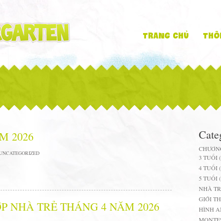
Trang chủ
Thô
Cate
M 2026
CHƯƠN
UNCATEGORIZED
3 TUỔI
4 TUỔI 
5 TUỔI 
NHÀ TR
GIỚI T
P NHÀ TRẺ THÁNG 4 NĂM 2026
HÌNH A
MONTE