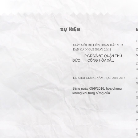
SỰ KIỆN
T
GIẤY MỜI DỰ LIÊN HOAN HÁT MÚA
DÂN CA NHÂN NGÀY 20/11
C
N
P.GD VÀ ĐT QUẬN THỦ
ĐỨC CỘNG HÒA XÃ...
C
2
LỄ KHAI GIẢNG NĂM HỌC 2016-2017
C
N
Sáng ngày 05/9/2016, hòa chung
C
không khí tưng bừng của...
N
C
N
T
C
N