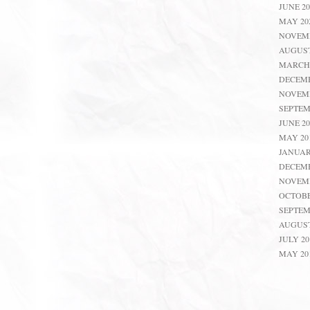
JUNE 20
MAY 20
NOVEMB
AUGUST
MARCH 
DECEMB
NOVEMB
SEPTEM
JUNE 20
MAY 20
JANUAR
DECEMB
NOVEMB
OCTOBE
SEPTEM
AUGUST
JULY 20
MAY 20