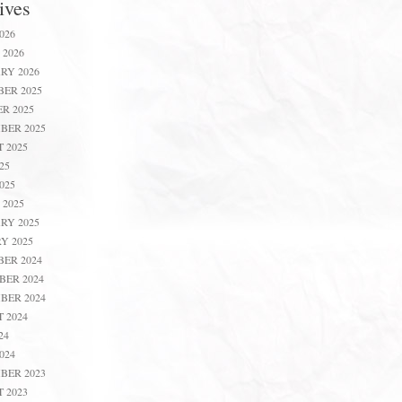
ives
026
2026
RY 2026
ER 2025
R 2025
BER 2025
 2025
25
025
2025
RY 2025
Y 2025
ER 2024
ER 2024
BER 2024
 2024
24
024
BER 2023
 2023