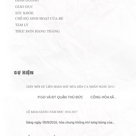
DINH DƯỠNG
GIÁO DỤC
SỨC KHỎE
CHẾ ĐỘ SINH HOẠT CỦA BÉ
TÂM LÝ
THỰC ĐƠN HÀNG THÁNG
SỰ KIỆN
GIẤY MỜI DỰ LIÊN HOAN HÁT MÚA DÂN CA NHÂN NGÀY 20/11
P.GD VÀ ĐT QUẬN THỦ ĐỨC CỘNG HÒA XÃ...
LỄ KHAI GIẢNG NĂM HỌC 2016-2017
Sáng ngày 05/9/2016, hòa chung không khí tưng bừng của...