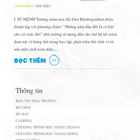
CATEGORIES:
GIỚI THIỆU
I. SỨ MỆNH Trường mầm non Sài Gòn Kindergardten được
thành lập với phương châm:” Những năm đầu đời là cơ hội
cho cả cuộc đời” nhà trường sẽ mang đến cho thể hệ trẻ niềm
đam mê và hứng thú trong học tập, phát triển thể chất và trí
não một cách toàn diện,…
ĐỌC THÊM
Thông tin
BẢN TIN NHÀ TRƯỜNG
BÉ CHƠI
BÉ HỌC
CAMERA
CHƯƠNG TRÌNH HỌC HÀNG THÁNG
CHƯƠNG TRÌNH HỌC NGOẠI KHÓA