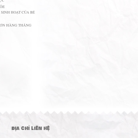
ỤC
ỎE
 SINH HOẠT CỦA BÉ
ĐƠN HÀNG THÁNG
ĐỊA CHỈ LIÊN HỆ