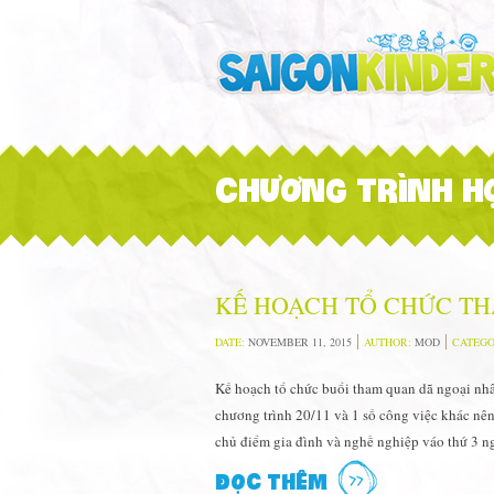
CHƯƠNG TRÌNH H
KẾ HOẠCH TỔ CHỨC T
DATE:
NOVEMBER 11, 2015
AUTHOR:
MOD
CATEGO
Kế hoạch tổ chức buổi tham quan dã ngoại nhâ
chương trình 20/11 và 1 số công việc khác nê
chủ điểm gia đình và nghề nghiệp váo thứ 3 
ĐỌC THÊM