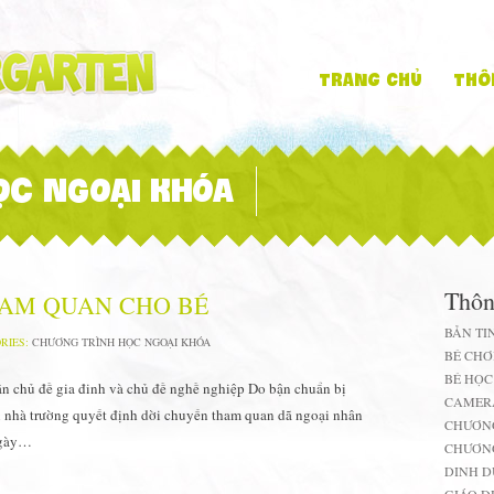
Trang chủ
Thô
ỌC NGOẠI KHÓA
Thôn
HAM QUAN CHO BÉ
BẢN TI
RIES:
CHƯƠNG TRÌNH HỌC NGOẠI KHÓA
BÉ CHƠ
BÉ HỌC
n chủ đề gia đinh và chủ đề nghề nghiệp Do bận chuẩn bị
CAMER
n nhà trường quyết định dời chuyến tham quan dã ngoại nhân
CHƯƠN
ngày…
CHƯƠNG
DINH 