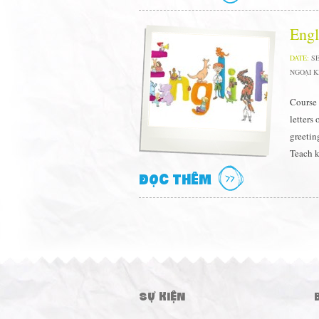
Engl
DATE:
SE
NGOẠI 
Course 
letters
greetin
Teach k
ĐỌC THÊM
SỰ KIỆN