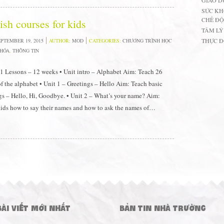
GIÁO D
SỨC KH
CHẾ ĐỘ
ish courses for kids
TÂM LÝ
THỰC 
PTEMBER 19, 2015
AUTHOR:
MOD
CATEGORIES:
CHƯƠNG TRÌNH HỌC
KHÓA
,
THÔNG TIN
1 Lessons – 12 weeks • Unit intro – Alphabet Aim: Teach 26
 of the alphabet • Unit 1 – Greetings – Hello Aim: Teach basic
gs – Hello, Hi, Goodbye. • Unit 2 – What’s your name? Aim:
ids how to say their names and how to ask the names of…
BÀI VIẾT MỚI NHẤT
BẢN TIN NHÀ TRƯỜNG