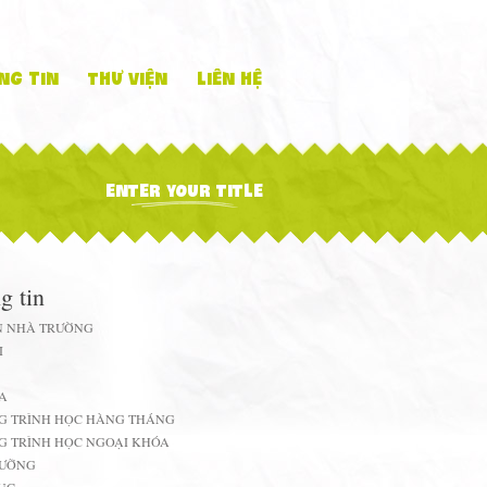
ng tin
Thư viện
Liên hệ
ENTER YOUR TITLE
g tin
N NHÀ TRƯỜNG
I
A
G TRÌNH HỌC HÀNG THÁNG
 TRÌNH HỌC NGOẠI KHÓA
DƯỠNG