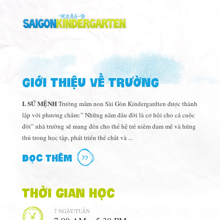
GIỚI THIỆU VỀ TRƯỜNG
I. SỨ MỆNH
Trường mầm non Sài Gòn Kindergardten được thành
lập với phương châm:” Những năm đầu đời là cơ hội cho cả cuộc
đời” nhà trường sẽ mang đến cho thể hệ trẻ niềm đam mê và hứng
thú trong học tập, phát triển thể chất và ...
ĐỌC THÊM
Thời gian học
7 NGÀY/TUẦN