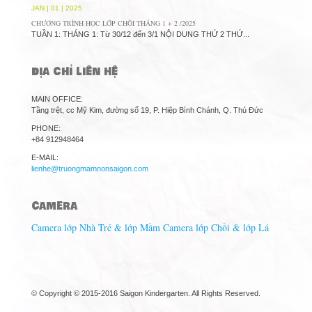
JAN | 01 | 2025
CHƯƠNG TRÌNH HỌC LỚP CHỒI THÁNG 1 + 2 /2025
TUẦN 1: THÁNG 1: Từ 30/12 đến 3/1 NỘI DUNG THỨ 2 THỨ...
ĐỊA CHỈ LIÊN HỆ
MAIN OFFICE:
Tầng trệt, cc Mỹ Kim, đường số 19, P. Hiệp Bình Chánh, Q. Thủ Đức
PHONE:
+84 912948464
E-MAIL:
lienhe@truongmamnonsaigon.com
CAMERA
Camera lớp Nhà Trẻ & lớp Mầm
Camera lớp Chồi & lớp Lá
© Copyright © 2015-2016 Saigon Kindergarten. All Rights Reserved.