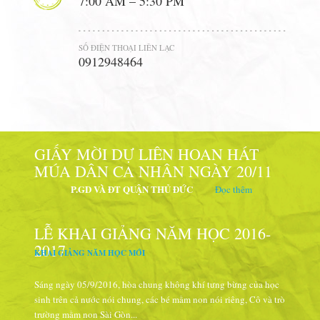
7:00 AM – 5:30 PM
SỐ ĐIỆN THOẠI LIÊN LẠC
0912948464
GIẤY MỜI DỰ LIÊN HOAN HÁT
MÚA DÂN CA NHÂN NGÀY 20/11
P.GD VÀ ĐT QUẬN THỦ ĐỨC
Đọc thêm
LỄ KHAI GIẢNG NĂM HỌC 2016-
2017
KHAI GIẢNG NĂM HỌC MỚI
Sáng ngày 05/9/2016, hòa chung không khí tưng bừng của học
sinh trên cả nước nói chung, các bé mầm non nói riêng, Cô và trò
trường mầm non Sài Gòn...