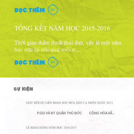
ĐỌC THÊM
TỔNG KẾT NĂM HỌC 2015-2016
Thời gian thấm thoắt thoi đưa, vậy là một năm
học nữa lại trôi qua, mỗi n...
ĐỌC THÊM
SỰ KIỆN
GIẤY MỜI DỰ LIÊN HOAN HÁT MÚA DÂN CA NHÂN NGÀY 20/11
P.GD VÀ ĐT QUẬN THỦ ĐỨC CỘNG HÒA XÃ...
LỄ KHAI GIẢNG NĂM HỌC 2016-2017