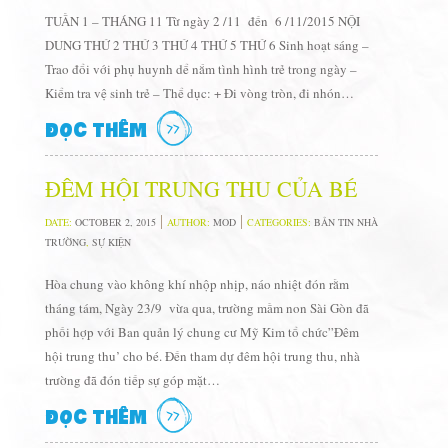
TUẦN 1 – THÁNG 11 Từ ngày 2 /11 đến 6 /11/2015 NỘI
DUNG THỨ 2 THỨ 3 THỨ 4 THỨ 5 THỨ 6 Sinh hoạt sáng –
Trao đổi với phụ huynh dể nắm tình hình trẻ trong ngày –
Kiểm tra vệ sinh trẻ – Thể dục: + Đi vòng tròn, đi nhón…
ĐỌC THÊM
ĐÊM HỘI TRUNG THU CỦA BÉ
DATE:
OCTOBER 2, 2015
AUTHOR:
MOD
CATEGORIES:
BẢN TIN NHÀ
TRƯỜNG
,
SỰ KIỆN
Hòa chung vào không khí nhộp nhịp, náo nhiệt đón rằm
tháng tám, Ngày 23/9 vừa qua, trường mầm non Sài Gòn đã
phối hợp với Ban quản lý chung cư Mỹ Kim tổ chức”Đêm
hội trung thu’ cho bé. Đến tham dự đêm hội trung thu, nhà
trường đã đón tiếp sự góp mặt…
ĐỌC THÊM