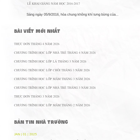
LỄ KHAI GIẢNG NĂM HỌC 2016-2017
Sáng ngày 05/9/2016, hòa chung không khí tưng bừng của...
BÀI VIẾT MỚI NHẤT
THỰC ĐƠN THÁNG 4 NĂM 2026
CHƯƠNG TRÌNH HỌC LỚP NHÀ TRẺ THÁNG 4 NĂM 2026
CHƯƠNG TRÌNH HỌC LỚP LÁ THÁNG 3 NĂM 2026
CHƯƠNG TRÌNH HỌC LỚP CHỒI THÁNG 3 NĂM 2026
CHƯƠNG TRÌNH HỌC LỚP MẦM THÁNG 3 NĂM 2026
CHƯƠNG TRÌNH HỌC LỚP NHÀ TRẺ THÁNG 3 NĂM 2026
THỰC ĐƠN THÁNG 3 NĂM 2026
CHƯƠNG TRÌNH HỌC LỚP MẦM THÁNG 2 NĂM 2026
BẢN TIN NHÀ TRƯỜNG
JAN | 01 | 2025