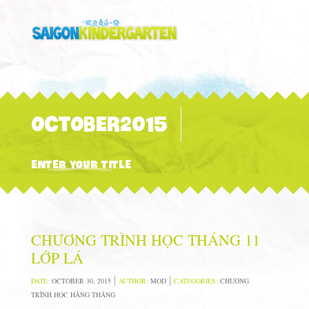
OCTOBER2015
ENTER YOUR TITLE
CHƯƠNG TRÌNH HỌC THÁNG 11
LỚP LÁ
DATE:
OCTOBER 30, 2015
AUTHOR:
MOD
CATEGORIES:
CHƯƠNG
TRÌNH HỌC HÀNG THÁNG