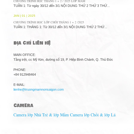
CHUONG TRÌNH HỌC THÁNG 1 + 2 / 2025 LỚP MẦM
TUẦN 1: Từ ngày 30/12 đến 3/1 NỘI DUNG THỨ 2 THỨ 3 THỨ...
JAN | 01 | 2025
CHƯƠNG TRÌNH HỌC LỚP CHỒI THÁNG 1 + 2 /2025
TUẦN 1: THÁNG 1: Từ 30/12 đến 3/1 NỘI DUNG THỨ 2 THỨ...
ĐỊA CHỈ LIÊN HỆ
MAIN OFFICE:
Tầng trệt, cc Mỹ Kim, đường số 19, P. Hiệp Bình Chánh, Q. Thủ Đức
PHONE:
+84 912948464
E-MAIL:
lienhe@truongmamnonsaigon.com
CAMERA
Camera lớp Nhà Trẻ & lớp Mầm
Camera lớp Chồi & lớp Lá