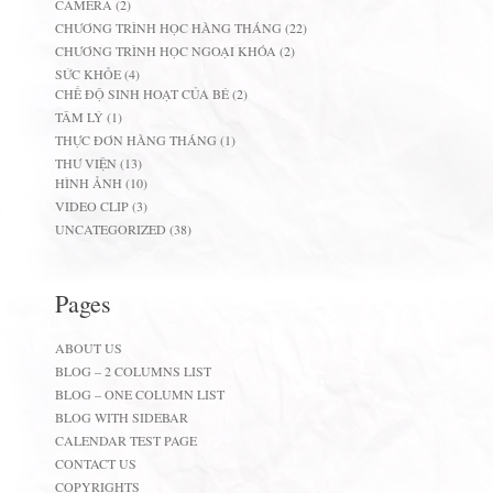
CAMERA
(2)
CHƯƠNG TRÌNH HỌC HÀNG THÁNG
(22)
CHƯƠNG TRÌNH HỌC NGOẠI KHÓA
(2)
SỨC KHỎE
(4)
CHẾ ĐỘ SINH HOẠT CỦA BÉ
(2)
TÂM LÝ
(1)
THỰC ĐƠN HÀNG THÁNG
(1)
THƯ VIỆN
(13)
HÌNH ẢNH
(10)
VIDEO CLIP
(3)
UNCATEGORIZED
(38)
Pages
ABOUT US
BLOG – 2 COLUMNS LIST
BLOG – ONE COLUMN LIST
BLOG WITH SIDEBAR
CALENDAR TEST PAGE
CONTACT US
COPYRIGHTS