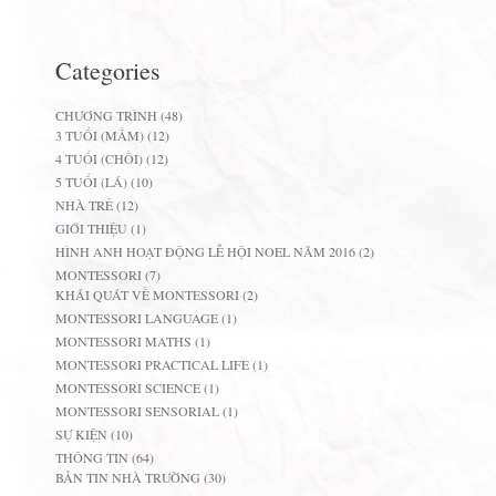
Categories
CHƯƠNG TRÌNH
(48)
3 TUỔI (MẦM)
(12)
4 TUỔI (CHỒI)
(12)
5 TUỔI (LÁ)
(10)
NHÀ TRẺ
(12)
GIỚI THIỆU
(1)
HÌNH ANH HOẠT ĐỘNG LỄ HỘI NOEL NĂM 2016
(2)
MONTESSORI
(7)
KHÁI QUÁT VỀ MONTESSORI
(2)
MONTESSORI LANGUAGE
(1)
MONTESSORI MATHS
(1)
MONTESSORI PRACTICAL LIFE
(1)
MONTESSORI SCIENCE
(1)
MONTESSORI SENSORIAL
(1)
SỰ KIỆN
(10)
THÔNG TIN
(64)
BẢN TIN NHÀ TRƯỜNG
(30)