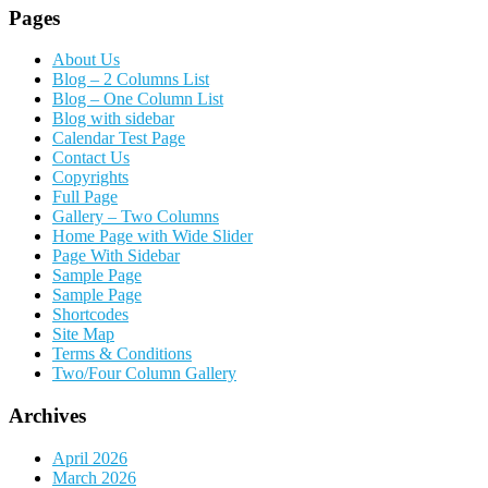
Pages
About Us
Blog – 2 Columns List
Blog – One Column List
Blog with sidebar
Calendar Test Page
Contact Us
Copyrights
Full Page
Gallery – Two Columns
Home Page with Wide Slider
Page With Sidebar
Sample Page
Sample Page
Shortcodes
Site Map
Terms & Conditions
Two/Four Column Gallery
Archives
April 2026
March 2026