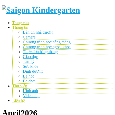
Trang chủ
Thông tin
Bản tin nhà trường
Camera
Chương trình học hàng tháng
Chương trình học ngoại khóa
Thực đơn hàng tháng
Giáo dục
Tâm lý
Sức khỏe
Dinh dưỡng
Bé học
Bé chơi
Thư viện
Hình ảnh
Video clip
Liên hệ
April2026