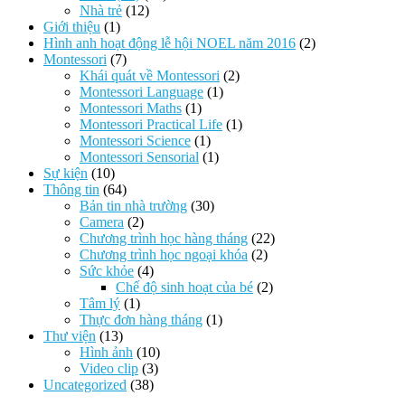
Nhà trẻ
(12)
Giới thiệu
(1)
Hình anh hoạt động lễ hội NOEL năm 2016
(2)
Montessori
(7)
Khái quát về Montessori
(2)
Montessori Language
(1)
Montessori Maths
(1)
Montessori Practical Life
(1)
Montessori Science
(1)
Montessori Sensorial
(1)
Sự kiện
(10)
Thông tin
(64)
Bản tin nhà trường
(30)
Camera
(2)
Chương trình học hàng tháng
(22)
Chương trình học ngoại khóa
(2)
Sức khỏe
(4)
Chế độ sinh hoạt của bé
(2)
Tâm lý
(1)
Thực đơn hàng tháng
(1)
Thư viện
(13)
Hình ảnh
(10)
Video clip
(3)
Uncategorized
(38)