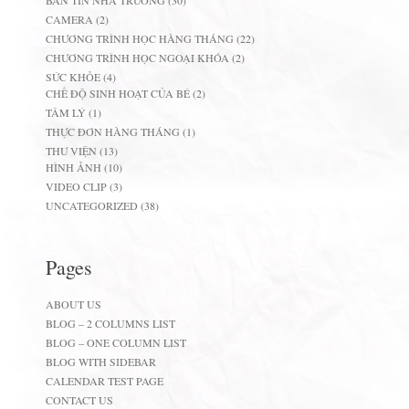
BẢN TIN NHÀ TRƯỜNG
(30)
CAMERA
(2)
CHƯƠNG TRÌNH HỌC HÀNG THÁNG
(22)
CHƯƠNG TRÌNH HỌC NGOẠI KHÓA
(2)
SỨC KHỎE
(4)
CHẾ ĐỘ SINH HOẠT CỦA BÉ
(2)
TÂM LÝ
(1)
THỰC ĐƠN HÀNG THÁNG
(1)
THƯ VIỆN
(13)
HÌNH ẢNH
(10)
VIDEO CLIP
(3)
UNCATEGORIZED
(38)
Pages
ABOUT US
BLOG – 2 COLUMNS LIST
BLOG – ONE COLUMN LIST
BLOG WITH SIDEBAR
CALENDAR TEST PAGE
CONTACT US