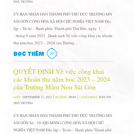
NHÀ TRƯỜNG
ỦY BAN NHÂN DÂN THÀNH PHỐ THỦ ĐỨC TRƯỜNG MN
SÀI GÒN CỘNG HÒA XÃ HỘI CHỦ NGHĨA VIỆT NAM Độc
lập – Tự do – Hạnh phúc Thành phố Thủ Đức, ngày 1
tháng 9 năm 2023 Danh sách Về việc công khai các khoản
thu năm học 2023 – 2024 của Trường…
ĐỌC THÊM
QUYẾT ĐỊNH Về việc công khai
các khoản thu năm học 2023 – 2024
của Trường Mầm Non Sài Gòn
DATE:
SEPTEMBER 17, 2023
AUTHOR:
MOD
CATEGORIES:
BẢN TIN
NHÀ TRƯỜNG
ỦY BAN NHÂN DÂN THÀNH PHỐ THỦ ĐỨC TRƯỜNG MN
SÀI GÒN Số: 10 /QĐ-MNSG CỘNG HÒA XÃ HỘI CHỦ
NGHĨA VIỆT NAM Độc lập – Tự do – Hạnh phúc Thành phố