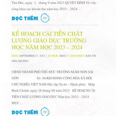
Thủ Đức, ngày 1 tháng 9 năm 2023 QUYẾT ĐỊNH Về việc
công khai các khoản thu năm học 2023 – 2024…
ĐỌC THÊM
KẾ HOẠCH CẢI TIẾN CHẤT
LƯỢNG GIÁO DỤC TRƯỜNG
HỌC NĂM HỌC 2023 – 2024
DATE:
SEPTEMBER 17, 2023
AUTHOR:
MOD
CATEGORIES:
BẢN TIN
NHÀ TRƯỜNG
UBND THÀNH PHỐ THỦ ĐỨC TRƯỜNG MẦM NON SÀI
GÒN Số: 06/KH-MNSG CỘNG HÒA XÃ HỘI
CHỦ NGHĨA VIỆT NAM Độc lập Tự do – Hạnh phúc Hiệp
Bình Chánh, ngày 28 tháng 08 năm 2023 KẾ HOẠCH CẢI
TIẾN CHẤT LƯỢNG GIÁO DỤC Năm học 2023 – 2024
MỤC…
ĐỌC THÊM