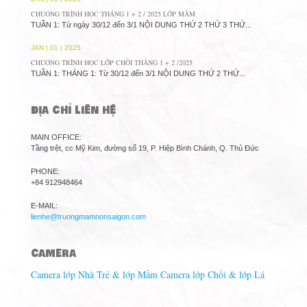
CHUONG TRÌNH HỌC THÁNG 1 + 2 / 2025 LỚP MẦM
TUẦN 1: Từ ngày 30/12 đến 3/1 NỘI DUNG THỨ 2 THỨ 3 THỨ...
JAN | 01 | 2025
CHƯƠNG TRÌNH HỌC LỚP CHỒI THÁNG 1 + 2 /2025
TUẦN 1: THÁNG 1: Từ 30/12 đến 3/1 NỘI DUNG THỨ 2 THỨ...
ĐỊA CHỈ LIÊN HỆ
MAIN OFFICE:
Tầng trệt, cc Mỹ Kim, đường số 19, P. Hiệp Bình Chánh, Q. Thủ Đức
PHONE:
+84 912948464
E-MAIL:
lienhe@truongmamnonsaigon.com
CAMERA
Camera lớp Nhà Trẻ & lớp Mầm
Camera lớp Chồi & lớp Lá