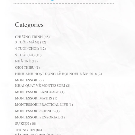
Categories
CHƯƠNG TRÌNH
(48)
3 TUỔI (MẦM)
(12)
4 TUỔI (CHỒI)
(12)
5 TUỔI (LÁ)
(10)
NHÀ TRẺ
(12)
GIỚI THIỆU
(1)
HÌNH ANH HOẠT ĐỘNG LỄ HỘI NOEL NĂM 2016
(2)
MONTESSORI
(7)
KHÁI QUÁT VỀ MONTESSORI
(2)
MONTESSORI LANGUAGE
(1)
MONTESSORI MATHS
(1)
MONTESSORI PRACTICAL LIFE
(1)
MONTESSORI SCIENCE
(1)
MONTESSORI SENSORIAL
(1)
SỰ KIỆN
(10)
THÔNG TIN
(64)