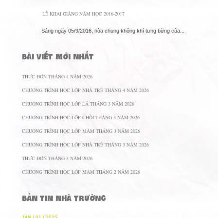
LỄ KHAI GIẢNG NĂM HỌC 2016-2017
Sáng ngày 05/9/2016, hòa chung không khí tưng bừng của...
BÀI VIẾT MỚI NHẤT
THỰC ĐƠN THÁNG 4 NĂM 2026
CHƯƠNG TRÌNH HỌC LỚP NHÀ TRẺ THÁNG 4 NĂM 2026
CHƯƠNG TRÌNH HỌC LỚP LÁ THÁNG 3 NĂM 2026
CHƯƠNG TRÌNH HỌC LỚP CHỒI THÁNG 3 NĂM 2026
CHƯƠNG TRÌNH HỌC LỚP MẦM THÁNG 3 NĂM 2026
CHƯƠNG TRÌNH HỌC LỚP NHÀ TRẺ THÁNG 3 NĂM 2026
THỰC ĐƠN THÁNG 3 NĂM 2026
CHƯƠNG TRÌNH HỌC LỚP MẦM THÁNG 2 NĂM 2026
BẢN TIN NHÀ TRƯỜNG
JAN | 01 | 2025